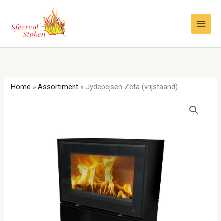
Ga
naar
de
inhoud
Home
»
Assortiment
»
Jydepejsen Zeta (vrijstaand)