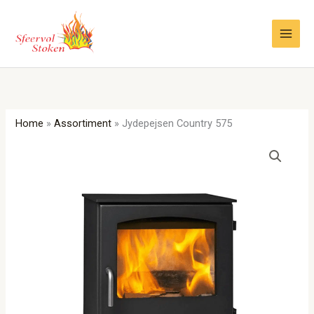
Ga
naar
de
inhoud
Home
»
Assortiment
»
Jydepejsen Country 575