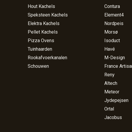
Hout Kachels
Contura
Speksteen Kachels
Element4
Elektra Kachels
Nordpeis
Pellet Kachels
Morsø
Pizza Ovens
Isoduct
Tuinhaarden
Havé
Rookafvoerkanalen
M-Design
Schouwen
France Artisa
Reny
Altech
Meteor
Jydepejsen
Ortal
Jacobus