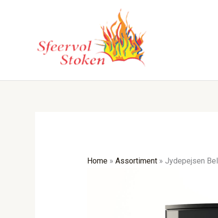
Ga
naar
de
inhoud
Home
»
Assortiment
»
Jydepejsen Bell