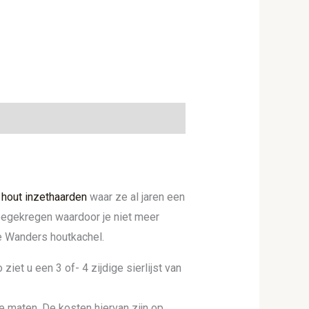
t
hout inzethaarden
waar ze al jaren een
meegekregen waardoor je niet meer
 Wanders houtkachel.
ziet u een 3 of- 4 zijdige sierlijst van
le maten. De kosten hiervan zijn op