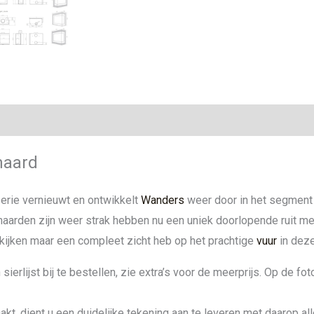
ie
haard
erie vernieuwt en ontwikkelt
Wanders
weer door in het segmen
ethaarden zijn weer strak hebben nu een uniek doorlopende ruit 
e kijken maar een compleet zicht heb op het prachtige
vuur
in deze
erlijst bij te bestellen, zie extra’s voor de meerprijs. Op de foto 
akt, dient u een duidelijke tekening aan te leveren met daarop al