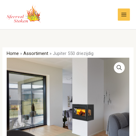
Ga
naar
de
inhoud
Home
»
Assortiment
»
Jupiter 550 driezijdig