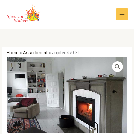
Ga
naar
de
inhoud
Home
»
Assortiment
»
Jupiter 470 XL