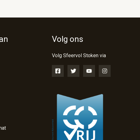
van
Volg ons
Volg Sfeervol Stoken via
nat