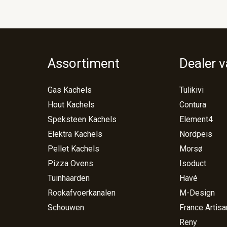
Assortiment
Dealer 
Gas Kachels
Tulikivi
Hout Kachels
Contura
Speksteen Kachels
Element4
Elektra Kachels
Nordpeis
Pellet Kachels
Morsø
Pizza Ovens
Isoduct
Tuinhaarden
Havé
Rookafvoerkanalen
M-Design
Schouwen
France Artisa
Reny