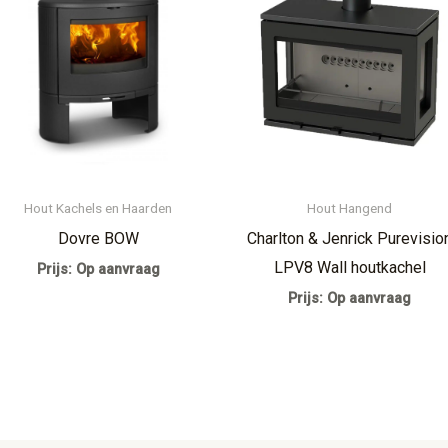
Hout Kachels en Haarden
Hout Hangend
Dovre BOW
Charlton & Jenrick Purevisio
LPV8 Wall houtkachel
Prijs: Op aanvraag
Prijs: Op aanvraag