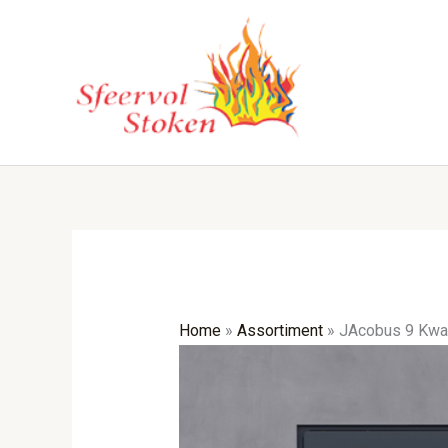
Ga
naar
de
inhoud
Home
»
Assortiment
»
JAcobus 9 Kwad