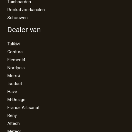
Tuinhaarden
Rookafvoerkanalen
Schouwen
Dealer van
Tulikivi
Contura
Element4
Nordpeis
Morsø
Isoduct
Havé
M-Design
France Artisanat
Reny
Altech
Meteor