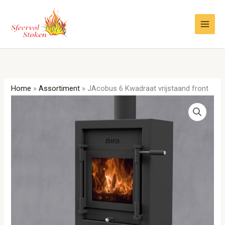
Ga
naar
de
inhoud
Home
»
Assortiment
»
JAcobus 6 Kwadraat vrijstaand front