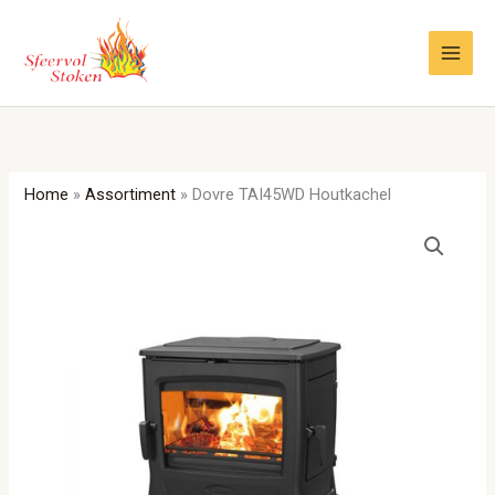
Ga
naar
de
inhoud
Home
»
Assortiment
»
Dovre TAI45WD Houtkachel