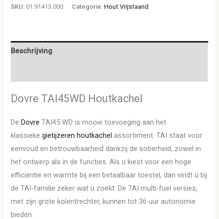
SKU:
01.91413.000
Categorie:
Hout Vrijstaand
Beschrijving
Aanvullende informatie
Dovre TAI45WD Houtkachel
De
Dovre
TAI45 WD is mooie toevoeging aan het
klassieke
gietijzeren
houtkachel
assortiment. TAI staat voor
eenvoud en betrouwbaarheid dankzij de soberheid, zowel in
het ontwerp als in de functies. Als u kiest voor een hoge
efficiëntie en warmte bij een betaalbaar toestel, dan vindt u bij
de TAI-familie zeker wat u zoekt. De TAI multi-fuel versies,
met zijn grote kolentrechter, kunnen tot 36 uur autonomie
bieden.