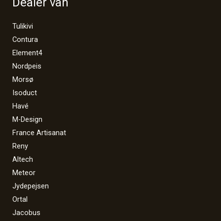
Dealer van
Tulikivi
Contura
Element4
Nordpeis
Morsø
Isoduct
Havé
M-Design
France Artisanat
Reny
Altech
Meteor
Jydepejsen
Ortal
Jacobus