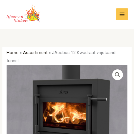
Ga
naar
de
inhoud
Home
»
Assortiment
»
JAcobus 12 Kwadraat vrijstaand
tunnel