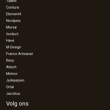
Tulikivi
Contura
Element4
Nordpeis
Morsø
Isoduct
Havé
M-Design
France Artisanat
Reny
Altech
Meteor
Jydepejsen
Ortal
Jacobus
Volg ons