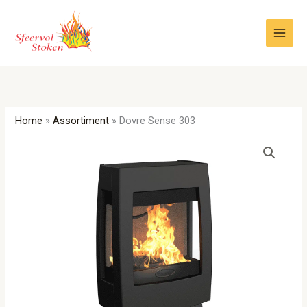
Ga
naar
de
inhoud
Home
»
Assortiment
»
Dovre Sense 303