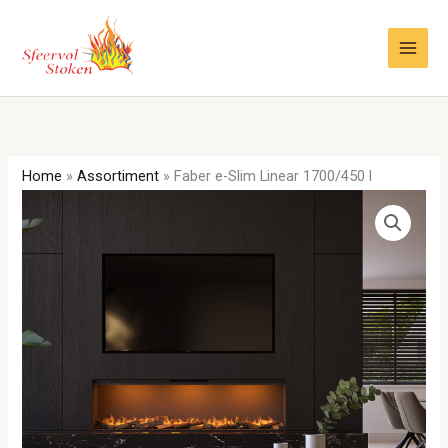
Ga
naar
de
inhoud
Home
»
Assortiment
»
Faber e-Slim Linear 1700/450 l