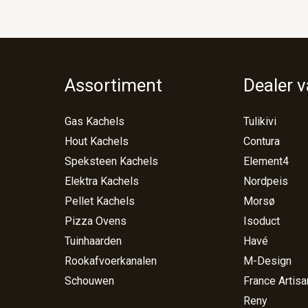
Assortiment
Dealer 
Gas Kachels
Tulikivi
Hout Kachels
Contura
Speksteen Kachels
Element4
Elektra Kachels
Nordpeis
Pellet Kachels
Morsø
Pizza Ovens
Isoduct
Tuinhaarden
Havé
Rookafvoerkanalen
M-Design
Schouwen
France Artisa
Reny