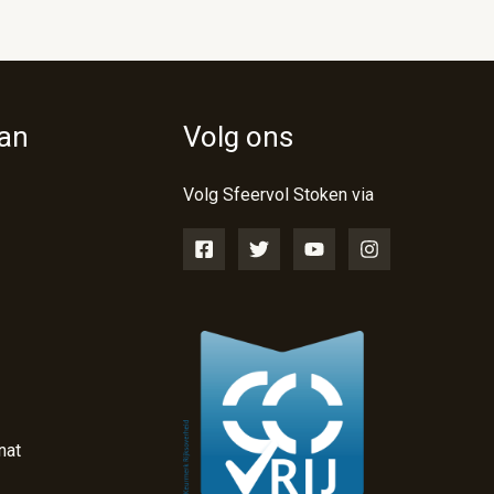
van
Volg ons
Volg Sfeervol Stoken via
nat