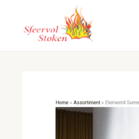
Ga
naar
de
inhoud
Home
»
Assortiment
»
Element4 Summ