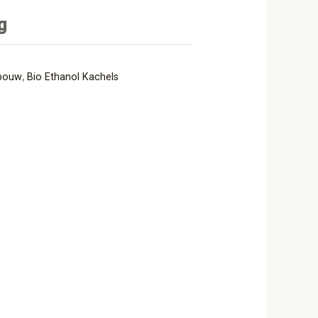
g
nbouw
,
Bio Ethanol Kachels