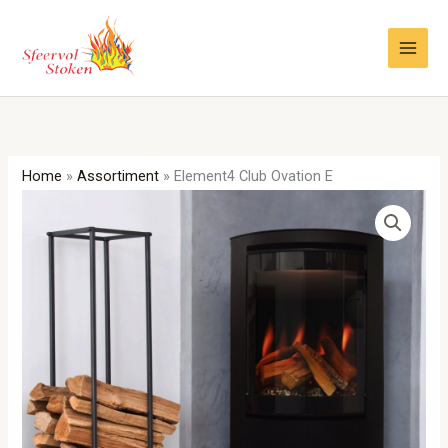
Ga
naar
de
inhoud
Home
»
Assortiment
»
Element4 Club Ovation E