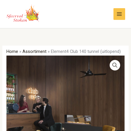
Ga
naar
de
inhoud
Home
»
Assortiment
»
Element4 Club 140 tunnel (uitlopend)