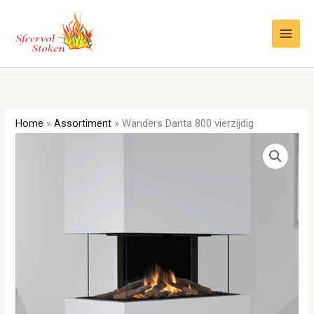
Ga
naar
de
inhoud
Home
»
Assortiment
»
Wanders Danta 800 vierzijdig