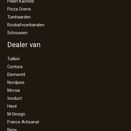
Pellet Kachels
Pizza Ovens
Tuinhaarden
Rookafvoerkanalen
Schouwen
Dealer van
Tulikivi
Contura
Element4
Nordpeis
Morsø
Isoduct
Havé
M-Design
France Artisanat
Reny