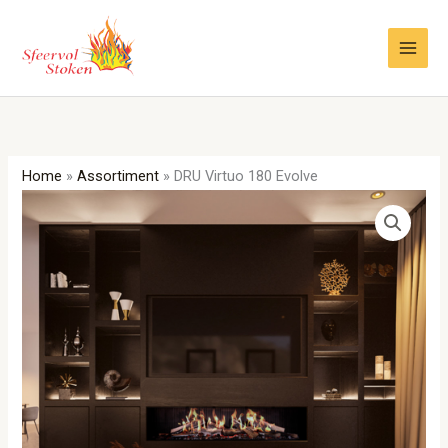
Ga
naar
de
inhoud
Home
»
Assortiment
»
DRU Virtuo 180 Evolve