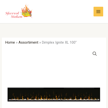
Ga
naar
de
inhoud
Home
»
Assortiment
»
Dimplex Ignite XL 100″