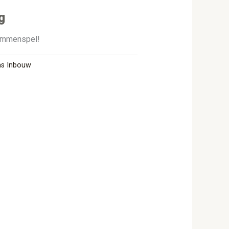
g
ammenspel!
s Inbouw