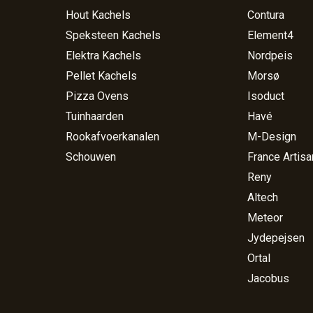
Hout Kachels
Contura
Speksteen Kachels
Element4
Elektra Kachels
Nordpeis
Pellet Kachels
Morsø
Pizza Ovens
Isoduct
Tuinhaarden
Havé
Rookafvoerkanalen
M-Design
Schouwen
France Artisa
Reny
Altech
Meteor
Jydepejsen
Ortal
Jacobus