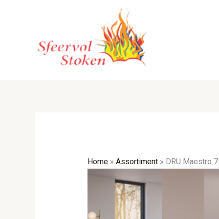
Ga
naar
de
inhoud
Home
»
Assortiment
»
DRU Maestro 7