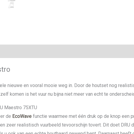
ie
tro
le nieuwe en vooral mooie weg in. Door de houtset nog realisti
zelf komen is het vuur nu bijna niet meer van echt te onderschei
RU Maestro 75XTU
ver de
EcoWave
functie waarmee met één druk op de knop een p
n zeer realistisch vuurbeeld tevoorschijn tovert. Dit doet DR
als u ook van een echte houthaard gewend bent. Daarnaast heef