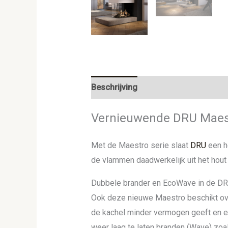
Beschrijving
Aanvullende informat
Vernieuwende DRU Maes
Met de Maestro serie slaat
DRU
een he
de vlammen daadwerkelijk uit het hout 
Dubbele brander en EcoWave in de D
Ook deze nieuwe Maestro beschikt o
de kachel minder vermogen geeft en ee
weer laag te laten branden (Wave) zo