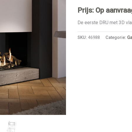
Prijs: Op aanvraa
De eerste DRU met 3D vl
SKU:
46988
Categorie:
Ga