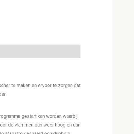
scher te maken en ervoor te zorgen dat
den.
rogramma gestart kan worden waarbij
U door de vlammen dan weer hoog en dan
t de Maestro gashaard een dubbele