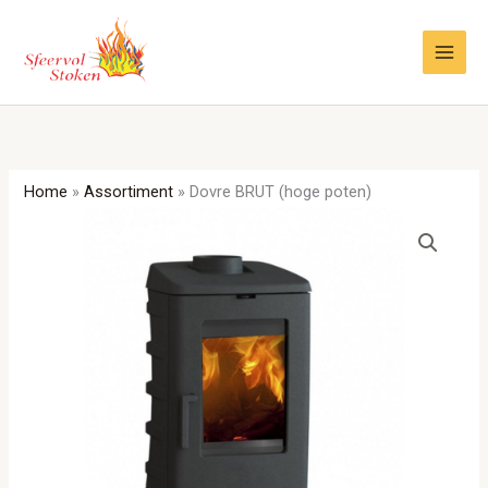
Ga
naar
de
inhoud
Home
»
Assortiment
»
Dovre BRUT (hoge poten)