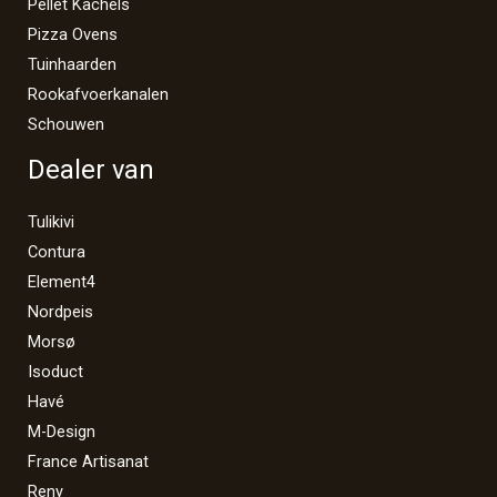
Pellet Kachels
Pizza Ovens
Tuinhaarden
Rookafvoerkanalen
Schouwen
Dealer van
Tulikivi
Contura
Element4
Nordpeis
Morsø
Isoduct
Havé
M-Design
France Artisanat
Reny