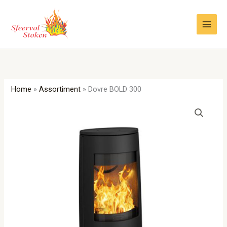
Ga
naar
de
inhoud
Home
»
Assortiment
»
Dovre BOLD 300