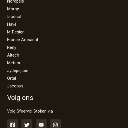
Nordpeis
Morsø
Isoduct
Havé
M-Design
France Artisanat
Reny
Altech
Meteor
Jydepejsen
Ortal
Jacobus
Volg ons
Volg Sfeervol Stoken via