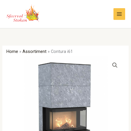
Ga
naar
de
inhoud
Home
»
Assortiment
»
Contura i61