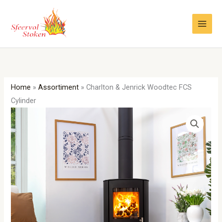
Ga
naar
de
inhoud
Home
»
Assortiment
»
Charlton & Jenrick Woodtec FCS
Cylinder