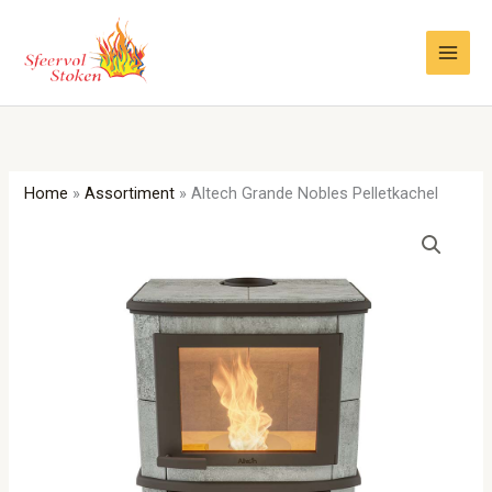
Ga
naar
de
inhoud
Home
»
Assortiment
»
Altech Grande Nobles Pelletkachel