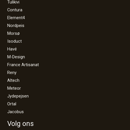
Tulikivi
Contura
Element4
Nordpeis
Morsø
Isoduct
Havé
M-Design
France Artisanat
Reny
Altech
Meteor
Jydepejsen
Ortal
Jacobus
Volg ons