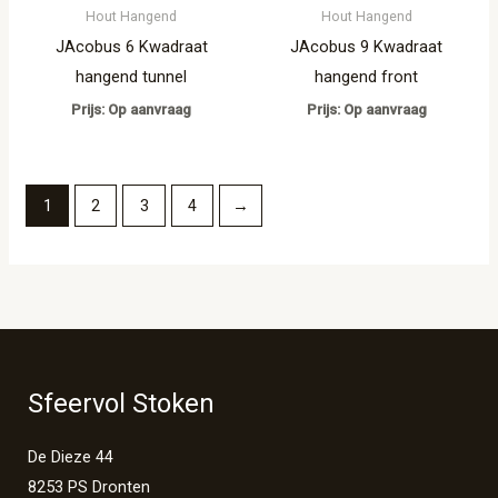
Hout Hangend
Hout Hangend
JAcobus 6 Kwadraat
JAcobus 9 Kwadraat
hangend tunnel
hangend front
Prijs: Op aanvraag
Prijs: Op aanvraag
1
2
3
4
→
Sfeervol Stoken
De Dieze 44
8253 PS Dronten