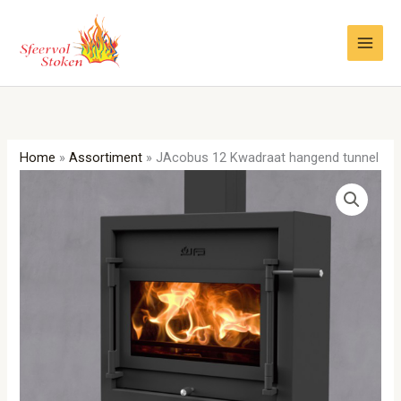
Ga
naar
de
inhoud
Home
»
Assortiment
»
JAcobus 12 Kwadraat hangend tunnel