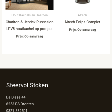
Hout Kachels en Haarden
Altech
Charlton & Jenrick Purevision
Altech Eclips Complet
LPV8 houtkachel op pootjes
Prijs: Op aanvraag
Prijs: Op aanvraag
Sfeervol Stoken
De Dieze 44
8253 PS Dronten
0321-382501