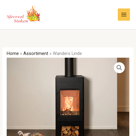
Ga
naar
de
inhoud
Home
»
Assortiment
»
Wanders Linde