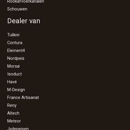
Rookafvoerkanalen
Schouwen
Dealer van
Tulikivi
Contura
Element4
Nordpeis
Morsø
Isoduct
Havé
M-Design
France Artisanat
Reny
Altech
Meteor
Jydepejsen