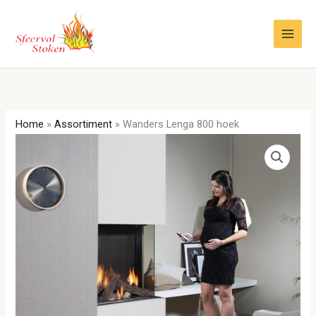
Ga
naar
de
inhoud
Home
»
Assortiment
»
Wanders Lenga 800 hoek