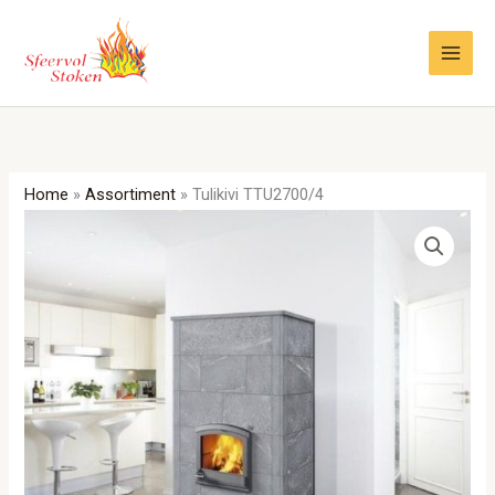
Ga
naar
de
inhoud
Home
»
Assortiment
»
Tulikivi TTU2700/4