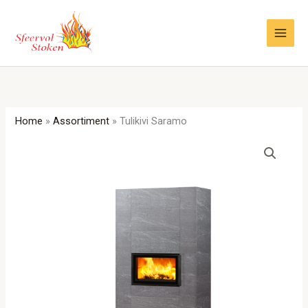
Ga
naar
de
inhoud
Home
»
Assortiment
»
Tulikivi Saramo