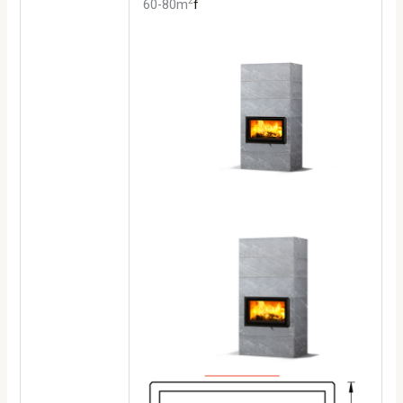
2
60-80
m
f