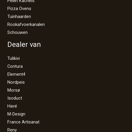
Pellet Kachels
Pizza Ovens
Tuinhaarden
Rookafvoerkanalen
Schouwen
Dealer van
Tulikivi
Contura
Element4
Nordpeis
Morsø
Isoduct
Havé
M-Design
France Artisanat
Reny