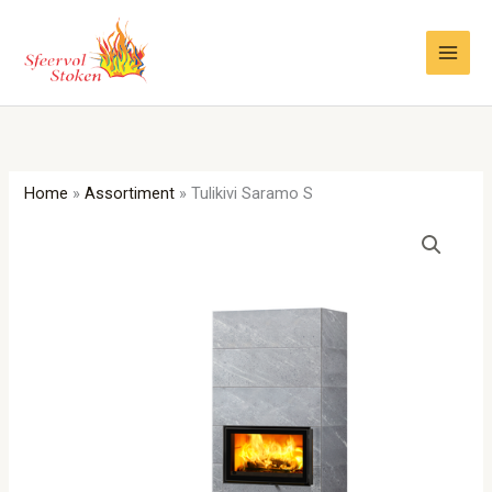
Ga
naar
de
inhoud
Home
»
Assortiment
»
Tulikivi Saramo S