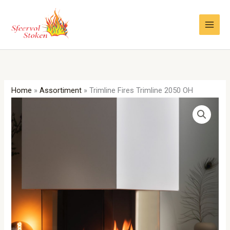
Ga
naar
de
inhoud
Home
»
Assortiment
»
Trimline Fires Trimline 2050 OH