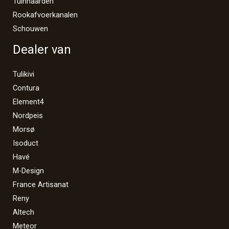
Tuinhaarden
Rookafvoerkanalen
Schouwen
Dealer van
Tulikivi
Contura
Element4
Nordpeis
Morsø
Isoduct
Havé
M-Design
France Artisanat
Reny
Altech
Meteor