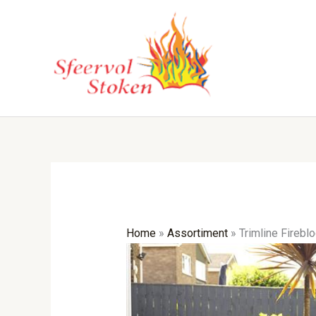
Ga
naar
de
inhoud
Home
»
Assortiment
»
Trimline Fireb