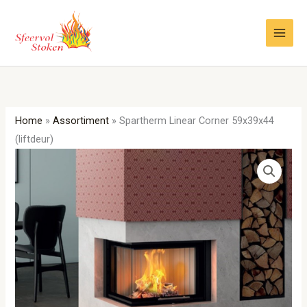
Ga
naar
de
inhoud
Home
»
Assortiment
»
Spartherm Linear Corner 59x39x44
(liftdeur)