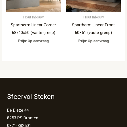
Hout Inbouw
Hout Inbouw
Spartherm Linear Corner
Spartherm Linear Front
68x40x50 (vaste greep)
60×51 (vaste greep)
Prijs: Op aanvraag
Prijs: Op aanvraag
Sfeervol Stoken
De Dieze 44
8253 PS Dronten
0321-382501