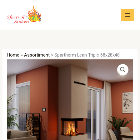
Ga
naar
de
inhoud
Home
»
Assortiment
»
Spartherm Lean Triple 68x28x48