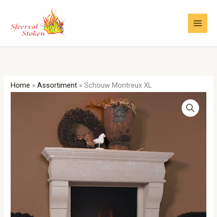
Ga
naar
de
inhoud
Home
»
Assortiment
»
Schouw Montreux XL