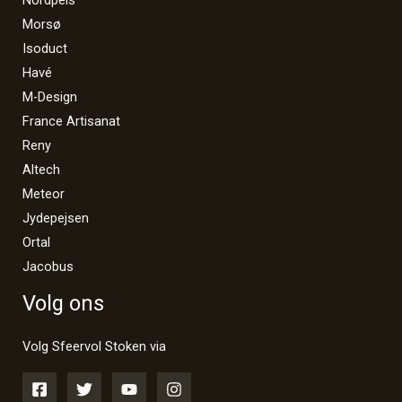
Nordpeis
Morsø
Isoduct
Havé
M-Design
France Artisanat
Reny
Altech
Meteor
Jydepejsen
Ortal
Jacobus
Volg ons
Volg Sfeervol Stoken via