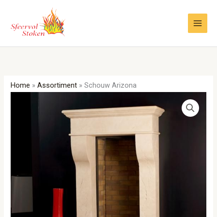
Ga
naar
de
inhoud
Home
»
Assortiment
»
Schouw Arizona