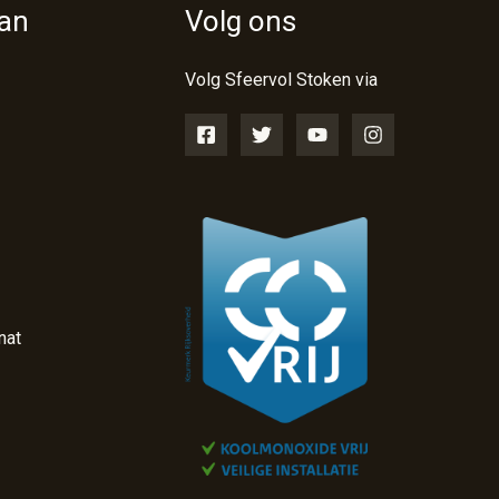
van
Volg ons
Volg Sfeervol Stoken via
nat