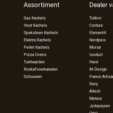
Assortiment
Dealer 
Gas Kachels
Tulikivi
Hout Kachels
Contura
Speksteen Kachels
Element4
Elektra Kachels
Nordpeis
Pellet Kachels
Morsø
Pizza Ovens
Isoduct
Tuinhaarden
Havé
Rookafvoerkanalen
M-Design
Schouwen
France Artisa
Reny
Altech
Meteor
Jydepejsen