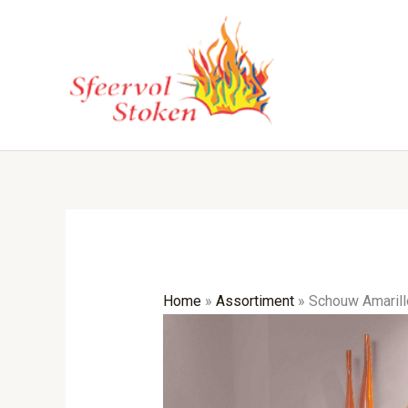
Ga
naar
de
inhoud
Home
»
Assortiment
»
Schouw Amarill