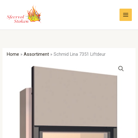
Ga
naar
de
inhoud
Home
»
Assortiment
»
Schmid Lina 7351 Liftdeur