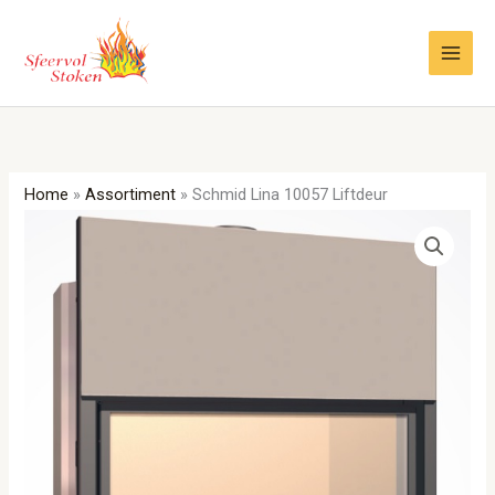
Ga
naar
de
inhoud
Home
»
Assortiment
»
Schmid Lina 10057 Liftdeur