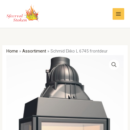
Ga
naar
de
inhoud
Home
»
Assortiment
»
Schmid Ekko L 6745 frontdeur