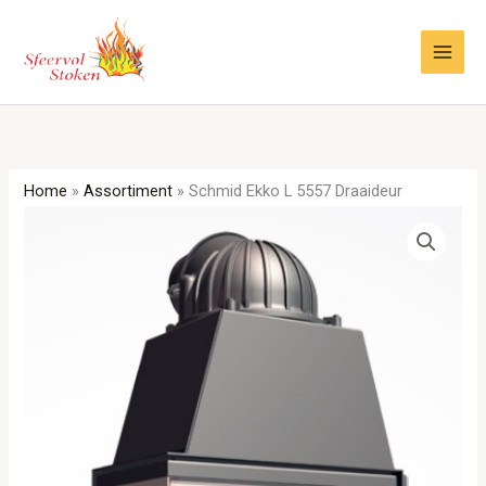
Ga
naar
de
inhoud
Home
»
Assortiment
»
Schmid Ekko L 5557 Draaideur