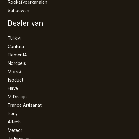
Rookafvoerkanalen
Schouwen
Dealer van
Tulikivi
Contura
Element4
Nordpeis
Morsø
Isoduct
Havé
M-Design
France Artisanat
Reny
Altech
Meteor
Jydepejsen