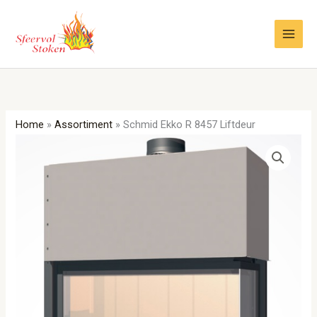
Ga
naar
de
inhoud
Home
»
Assortiment
»
Schmid Ekko R 8457 Liftdeur