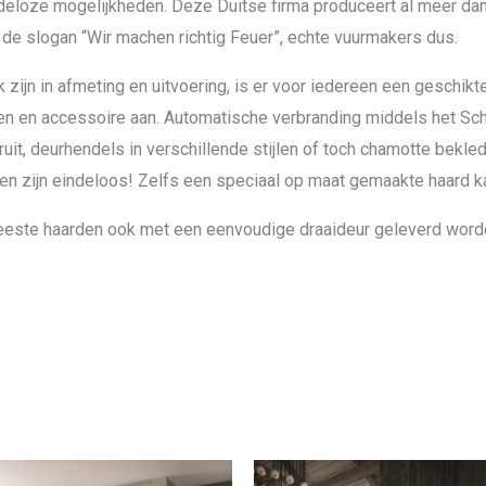
deloze mogelijkheden. Deze Duitse firma produceert al meer dan 
 de slogan “Wir machen richtig Feuer”, echte vuurmakers dus.
 zijn in afmeting en uitvoering, is er voor iedereen een geschikt
en en accessoire aan. Automatische verbranding middels het Sc
ruit, deurhendels in verschillende stijlen of toch chamotte bekle
den zijn eindeloos! Zelfs een speciaal op maat gemaakte haard k
eeste haarden ook met een eenvoudige draaideur geleverd worde