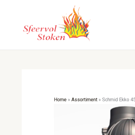
Ga
naar
de
inhoud
Home
»
Assortiment
»
Schmid Ekko 45