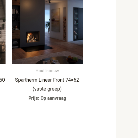
Hout Inbouw
×50
Spartherm Linear Front 74×62
(vaste greep)
Prijs: Op aanvraag