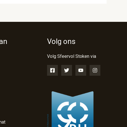
van
Volg ons
Volg Sfeervol Stoken via
nat