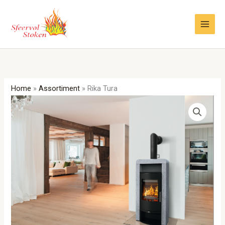
Ga
naar
de
inhoud
Home
»
Assortiment
»
Rika Tura