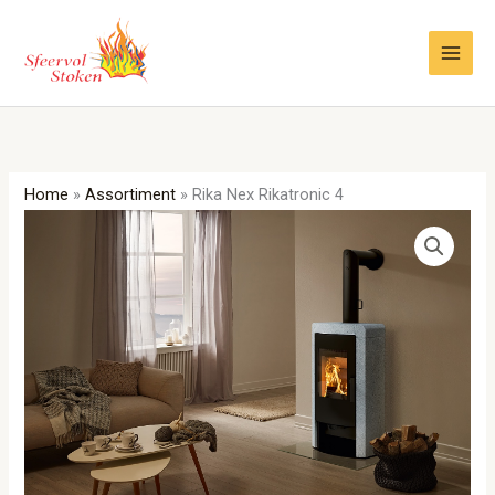
Ga
naar
de
inhoud
Home
»
Assortiment
»
Rika Nex Rikatronic 4