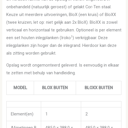
onbehandeld (natuurlijk geroest) of gelakt Cor-Ten staal.
Keuze uit meerdere uitvoeringen, BloX (een kruis) of BloXX
(twee kruizen; let op: niet gelijk aan 2x BloX). BloXX is zowel
verticaal en horizontaal te gebruiken. Optioneel is per element
1
een set houten inlegplanken (Iroko
) verkrijgbaar. Deze
inlegplanken zijn hoger dan de inlegrand. Hierdoor kan deze
als zitting worden gebruikt.
Opslag wordt ongemonteerd geleverd. Is eenvoudig in elkaar
te zetten met behulp van handleiding.
MODEL
BLOX BUITEN
BLOXX BUITEN
Element(en)
1
2
Afmetingen B
485,0 x 388,0 x
485,0 x 388,0 x