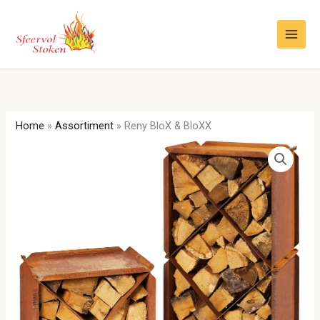
Ga
naar
de
inhoud
Home
»
Assortiment
»
Reny BloX & BloXX