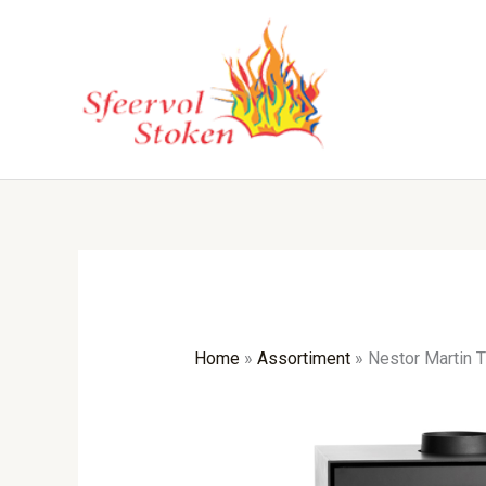
Ga
naar
de
inhoud
Home
»
Assortiment
»
Nestor Martin