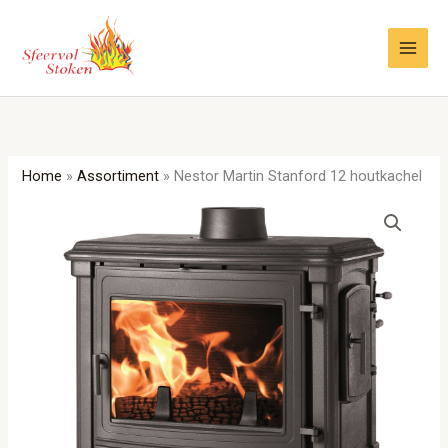
Ga
naar
de
inhoud
Home
»
Assortiment
»
Nestor Martin Stanford 12 houtkachel