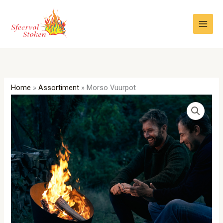
Ga
naar
de
inhoud
Home
»
Assortiment
»
Morso Vuurpot